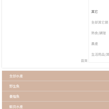
其它
全部其它類
熟食/調理
農產
首頁
生活用品/
線上購物
首頁
海鮮水產
全部水產
野生魚
養殖魚
蝦貝水產