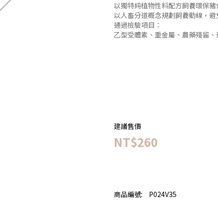
以獨特純植物性料配方飼養環保豬
以人畜分道概念規劃飼養動線，避
通過檢驗項目：
乙型受體素、重金屬、農藥殘留、
建議售價
NT$260
商品編號:
P024V35