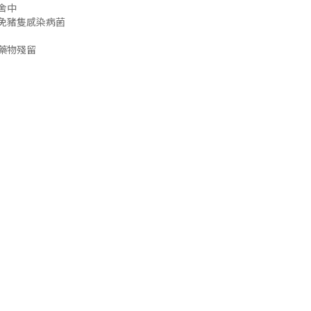
舍中
免豬隻感染病菌
藥物殘留