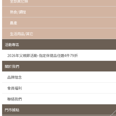
全部其它類
熟食/調理
農產
生活用品/其它
活動專區
2026年父親節活動-指定保健品任選4件79折
關於我們
品牌理念
會員福利
聯絡我們
門市據點