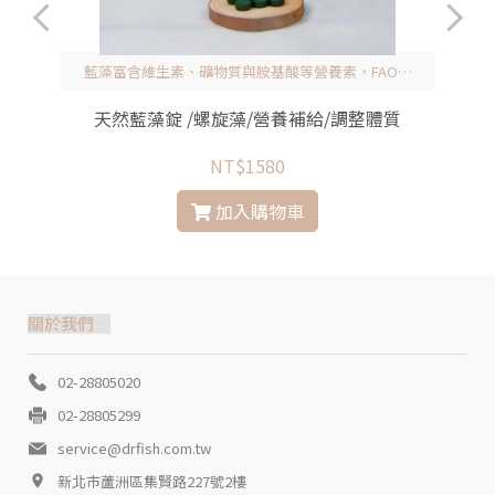
藍藻富含維生素、礦物質與胺基酸等營養素，FAO譽
為21世紀最理想和最完美的食物，其似海綿特性易吸
附重金屬、污染，特從源頭把關並逐批檢驗
天然藍藻錠 /螺旋藻/營養補給/調整體質
NT$1580
加入購物車
關於我們
02-28805020
02-28805299
service@drfish.com.tw
新北市蘆洲區集賢路227號2樓