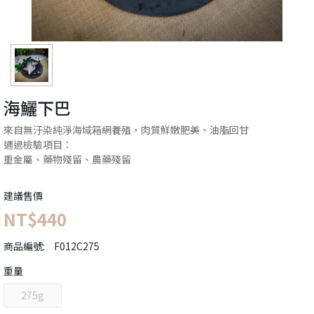
海鱺下巴
來自無汙染純淨海域箱網養殖，肉質鮮嫩肥美、油脂回甘
通過檢驗項目：
重金屬、藥物殘留、農藥殘留
建議售價
NT$440
商品編號:
F012C275
重量
275g