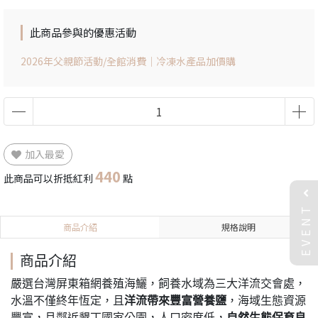
此商品參與的優惠活動
2026年父親節活動/全館消費｜冷凍水產品加價購
加入最愛
440
此商品可以折抵紅利
點
EVENT
商品介紹
規格說明
商品介紹
嚴選台灣屏東箱網養殖海鱺，飼養水域為三大洋流交會處，
水溫不僅終年恆定，且
洋流帶來豐富營養鹽
，海域生態資源
豐富，且鄰近墾丁國家公園，人口密度低，
自然生態保育良