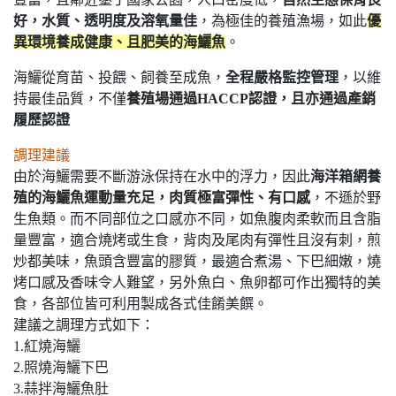
好，水質、透明度及溶氧量佳
，為極佳的養殖漁場，如此
優
異環境養成健康、且肥美的海鱺魚
。
海鱺從育苗、投餵、飼養至成魚，
全程嚴格監控管理
，以維
持最佳品質，不僅
養殖場通過HACCP認證，且亦通過產銷
履歷認證
調理建議
由於海鱺需要不斷游泳保持在水中的浮力，因此
海洋箱網養
殖的海鱺魚運動量充足，肉質極富彈性、有口感
，不遜於野
生魚類。而不同部位之口感亦不同，如魚腹肉柔軟而且含脂
量豐富，適合燒烤或生食，背肉及尾肉有彈性且沒有刺，煎
炒都美味，魚頭含豐富的膠質，最適合煮湯、下巴細嫩，燒
烤口感及香味令人難望，另外魚白、魚卵都可作出獨特的美
食，各部位皆可利用製成各式佳餚美饌。
建議之調理方式如下：
1.紅燒海鱺
2.照燒海鱺下巴
3.蒜拌海鱺魚肚