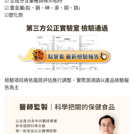
☑ 主成分含量確與標示相符
☑ 重金屬(鉛、鎘、砷、汞、銅、鉻)
☑塑化劑
檢驗項目將依風險評估進行調整，實際測項請以產品檢驗報
告為主