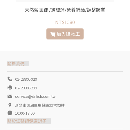
為21世紀最理想和最完美的食物，其似海綿特性易吸
附重金屬、污染，特從源頭把關並逐批檢驗
天然藍藻錠 /螺旋藻/營養補給/調整體質
NT$1580
加入購物車
關於我們
02-28805020
02-28805299
service@drfish.com.tw
新北市蘆洲區集賢路227號2樓
10:00-17:00
關於江醫師健康舖子