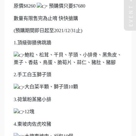
EVENT
原價$8260
預購價只要$7680
數量有限售完為止唷 快快搶購
(預購期間即日起至2021/12/31止)
1.頂級御膳佛跳牆
鮑粒、松茸、干貝、芋頭、小排骨、黑魚皮、
栗子、香菇、鳥蛋、脆筍片、蒜仁、豬肚、豬腳
2.手工白玉獅子頭
大白菜半顆、獅子頭10顆
3.荷葉粉蒸豬小排
12塊
4.東坡肉佐虎咬豬