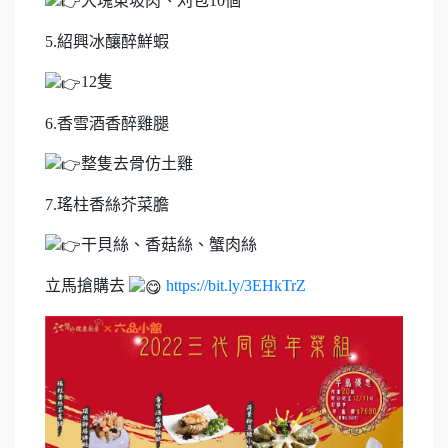
大塊東坡肉、刈包10個
5.紹興冰釀醉鮮蝦
12隻
6.香雪酒香醉雞腿
整隻去骨仿土雞
7.瑤柱香絲芥菜膽
干貝絲、香菇絲、蟹肉絲
立馬搶購去
https://bit.ly/3EHkTrZ